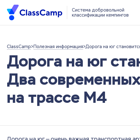
Система добровольной
классификации кемпингов
ClassCamp
>
Полезная информация
>
Дорога на юг становитс
Дорога на юг ста
Два современных
на трассе М4
Дорога на юг — очень важная транспортная ар