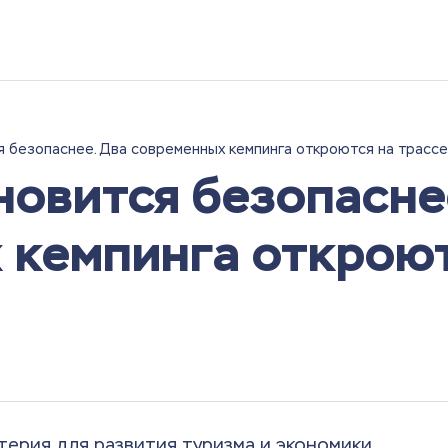
я безопаснее. Два современных кемпинга откроются на трасс
новится безопасне
 кемпинга открою
терия для развития туризма и экономики