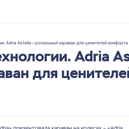
ии. Adria Astella — роскошный караван для ценителей комфорта
хнологии. Adria As
аван для ценителе
dria» презентовала караван на колесах – «Adria