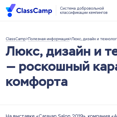
Система добровольной
классификации кемпингов
ClassCamp
>
Полезная информация
>
Люкс, дизайн и технолог
Люкс, дизайн и те
— роскошный кар
комфорта
На выставке «Caravan Salon 2019», компания «A