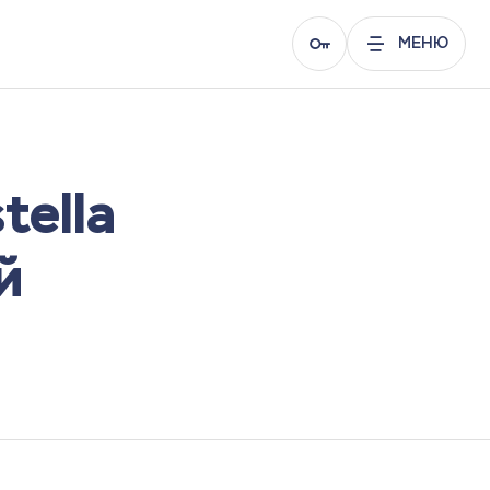
МЕНЮ
tella
й