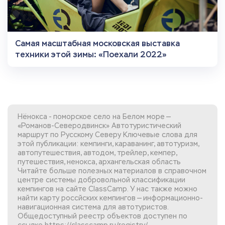
Самая масштабная московская выставка
техники этой зимы: «Поехали 2022»
Нёнокса - поморское село на Белом море —
«Романов-Северодвинск» Автотуристический
маршрут по Русскому Северу Ключевые слова для
этой публикации: кемпинги, караванинг, автотуризм,
автопутешествия, автодом, трейлер, кемпер,
путешествия, ненокса, архангельская область
Читайте больше полезных материалов в справочном
центре системы добровольной
классификации
кемпингов
на сайте ClassCamp. У нас также можно
найти
карту россйских кемпингов
— информационно-
навигационная система для автотуристов.
Общедоступный реестр объектов доступен по
ссылке
https://classcamp.ru/registry/