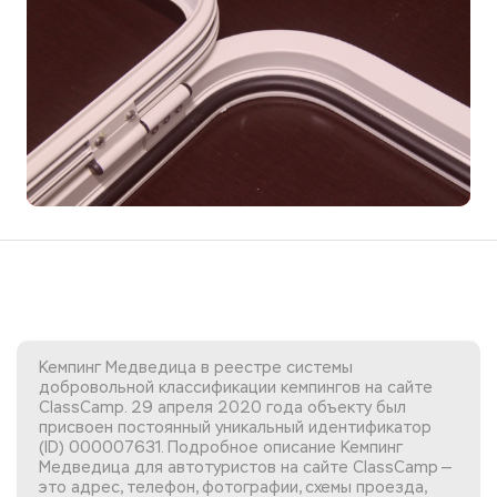
Кемпинг Медведица в реестре системы
добровольной классификации кемпингов на сайте
ClassCamp. 29 апреля 2020 года объекту был
присвоен постоянный уникальный идентификатор
(ID) 000007631. Подробное описание Кемпинг
Медведица для автотуристов на сайте ClassCamp —
это адрес, телефон, фотографии, схемы проезда,