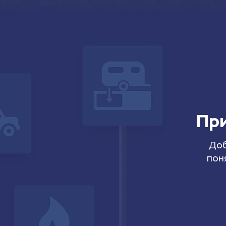
При
Доб
пон