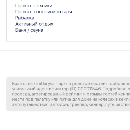
Прокат техники
Прокат спортинвентаря
Рыбалка
Активный отдых
Баня / сауна
База отдыха «Лагуна Парк» в реестре системы добровол
уникальный идентификатор (ID) 000011546. Подробное о
проезда, агрегированный рейтинг и отзывы гостей кемпи
места под палатку или питча для дома на колесах в кемп
автопутешествия, автодом, трейлер, кемпер, путешествия