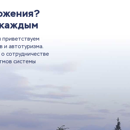
ложения?
 каждым
и приветствуем
в и автотуризма.
и о сотрудничестве
тмов системы