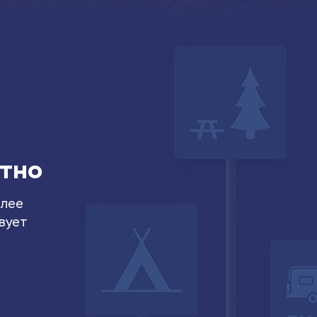
атно
олее
вует