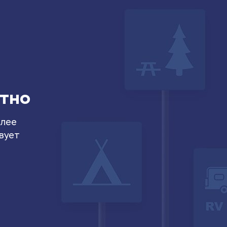
атно
олее
вует