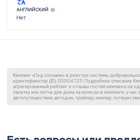
АНГЛИЙСКИЙ
Нет
Кемпинг «Под соснами» в реестре системы добровольной
идентификатор (ID) 000047211. Подробное описание Кем
агрегированный рейтинг и отзывы гостей кемпинга на од
палатку или питча для дома на колесах в кемпинге, у на
автопутешествия, автодом, трейлер, кемпер, путешестви
Есть вопросы или пред