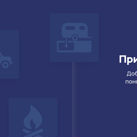
При
Доб
пон