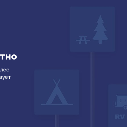
атно
олее
вует