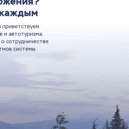
ложения?
 каждым
и приветствуем
в и автотуризма.
и о сотрудничестве
тмов системы