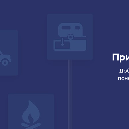
При
Доб
пон