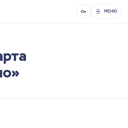
МЕНЮ
арта
по»