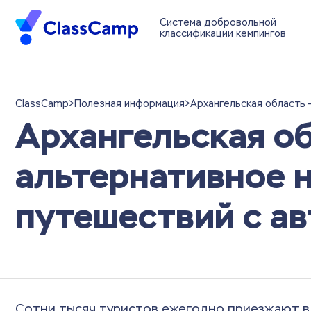
Система добровольной
классификации кемпингов
ClassCamp
>
Полезная информация
>
Архангельская область 
Архангельская о
альтернативное 
путешествий с а
Сотни тысяч туристов ежегодно приезжают в 