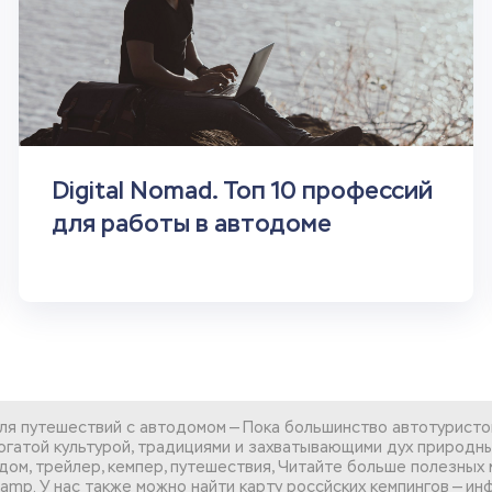
Digital Nomad. Топ 10 профессий
для работы в автодоме
для путешествий с автодомом — Пока большинство автотуристо
богатой культурой, традициями и захватывающими дух природн
тодом, трейлер, кемпер, путешествия, Читайте больше полезны
Camp. У нас также можно найти
карту россйских кемпингов
— ин