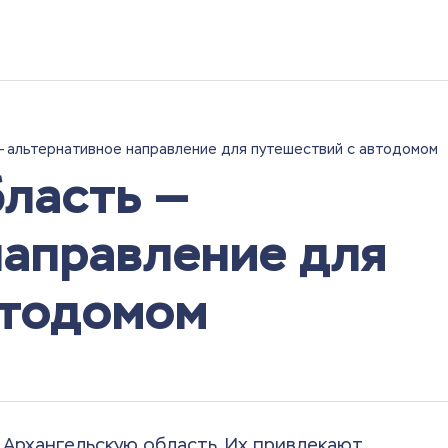
— альтернативное направление для путешествий с автодомом
бласть —
направление для
втодомом
Архангельскую область. Их привлекают