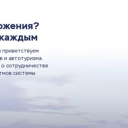
ложения?
 каждым
и приветствуем
в и автотуризма.
и о сотрудничестве
тмов системы