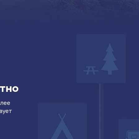
атно
олее
вует