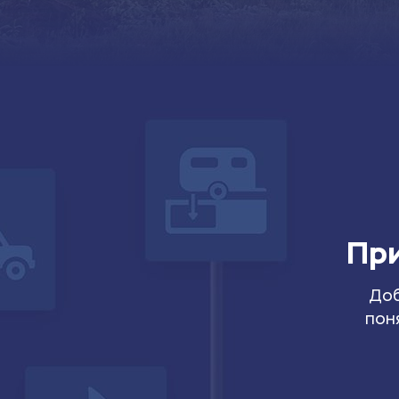
При
Доб
пон