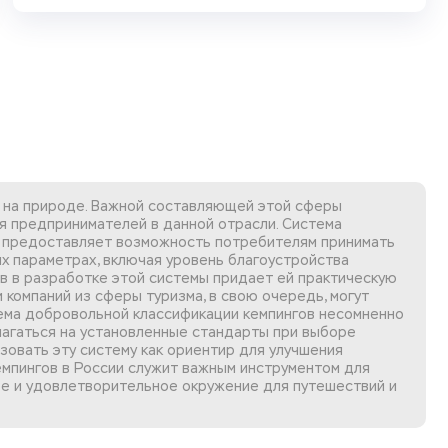
а на природе. Важной составляющей этой сферы
ля предпринимателей в данной отрасли. Система
на предоставляет возможность потребителям принимать
х параметрах, включая уровень благоустройства
ов в разработке этой системы придает ей практическую
 компаний из сферы туризма, в свою очередь, могут
ема добровольной классификации кемпингов
несомненно
олагаться на установленные стандарты при выборе
зовать эту систему как ориентир для улучшения
емпингов в России служит важным инструментом для
ое и удовлетворительное окружение для путешествий и