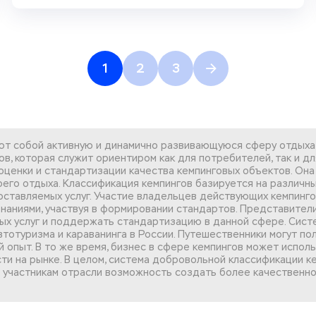
1
2
3
ляют собой активную и динамично развивающуюся сферу отдых
в, которая служит ориентиром как для потребителей, так и д
 оценки и стандартизации качества кемпинговых объектов. О
оего отдыха.
Классификация кемпингов
базируется на различны
оставляемых услуг. Участие владельцев действующих кемпинг
 знаниями, участвуя в формировании стандартов. Представители
мых услуг и поддержать стандартизацию в данной сфере.
Сист
втотуризма и караванинга в России. Путешественники могут п
 опыт. В то же время, бизнес в сфере кемпингов может исполь
ти на рынке. В целом, система добровольной классификации к
ем участникам отрасли возможность создать более качественн